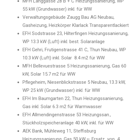
MFH Länggasse 28 B + C Heizungssanierung, WP
55 kW (Grundwasser) inkl. für WW
Verwaltungsgebäude Zaugg Bau AG Neubau,
Gasheizung, Heizkörper Klarlack Transparentlackiert
EFH Sodstrasse 23, Hilterfingen Heizungssanierung,
WP 13.3 kW (Luft) inkl. best. Solaranlage
EFH Gehri, Frutigenstrasse 41 C, Thun Neubau, WP
10.3 kW (Luft) inkl. Solar 8.4 m2 für WW
MFH Bellevuestrasse 5 Heizungssanierung, Gas 60
kW, Solar 15.7 m2 für WW
Pflegeheim, Niesenblickstrasse 5 Neubau, 13.3 kW,
WP 25 kW (Grundwasser) inkl. für WW
EFH Im Baumgarten 22, Thun Heizungssanierung,
Gas inkl. Solar 6.3 m2 für Warmwasser
EFH Allmendingenstrasse 53 Heizungssan.,
Stückholzspeicheranlage 40 kW, inkl. für WW
AEK Bank, Mühleweg 11, Steffisburg
Heizungssanierung, Gas 50 kW u. Ersatz von 4