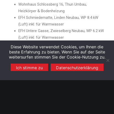
Wohnhaus Schlossberg 16, Thun Umbau,
Heizkörper & Bodenheizung
EFH Schmiedematte, Linden Neubau, WP 8.4 kW
(Luft) inkl. für Warmwasser
EFH Untere Gasse, Zwieselberg Neubau, WP 6.2 kW
(Luft) inkl. für Warmwasser
EFH Rebgässli 6, 3600 Thun Heizungssanierung Gas
Diese Website verwendet Cookies, um Ihnen die
20 kW & Umbau, Heizkörper
beste Erfahrung zu bieten. Wenn Sie auf der Seite
weitersurfen stimmen Sie der Cookie-Nutzung zu.
MFH Buchholzstrasse 62 Neubau, WP 20 kW (Luft)
inkl. für Warmwasser
Ich stimme zu
Datenschutzerklärung
Wohnhaus Dorfstrasse 11, Linden Um-/Neubau, WP
10.9 kW (Luft) inkl. Solar 6.3 m2 für WW
Wohnhaus Bällizgasse 7, Hilterfingen
Heizungssanierung, WP 12.6 kW (Luft) inkl. für WW
Neubau Wirtschaftsschule, Mönchstr. 30A, Thun,
Neubau, WP 13.9 kW (Luft) inkl. WW (Warmwasser)
Neubau DEFH Oberbälliz, Uetendorf, WP 10.5 kW